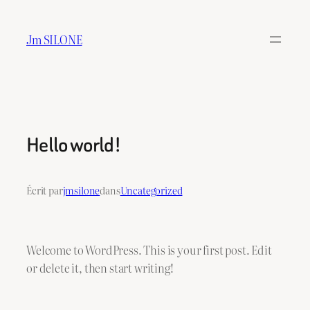
Aller
au
Jm SILONE
contenu
Hello world!
Écrit par
jmsilone
dans
Uncategorized
Welcome to WordPress. This is your first post. Edit
or delete it, then start writing!